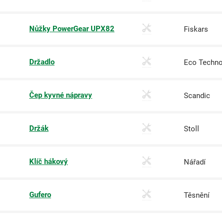
Nůžky PowerGear UPX82
Fiskars
Držadlo
Eco Techno
Čep kyvné nápravy
Scandic
Držák
Stoll
Klíč hákový
Nářadí
Gufero
Těsnění