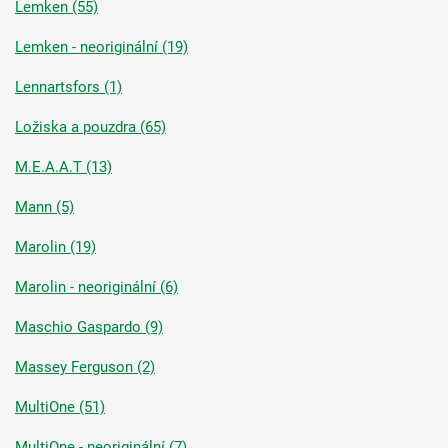
Lemken (55)
Lemken - neoriginální (19)
Lennartsfors (1)
Ložiska a pouzdra (65)
M.E.A.A.T (13)
Mann (5)
Marolin (19)
Marolin - neoriginální (6)
Maschio Gaspardo (9)
Massey Ferguson (2)
MultiOne (51)
MultiOne - neoriginální (7)