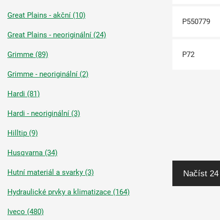
Great Plains - akční (10)
P550779
Great Plains - neoriginální (24)
Grimme (89)
P72
Grimme - neoriginální (2)
Hardi (81)
Hardi - neoriginální (3)
Hilltip (9)
Husqvarna (34)
Hutní materiál a svarky (3)
Načíst 24
Hydraulické prvky a klimatizace (164)
Iveco (480)