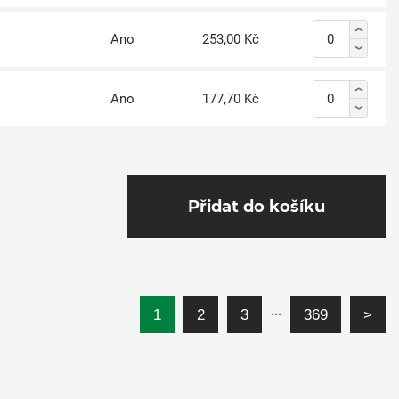
Ano
253,00 Kč
Ano
177,70 Kč
Přidat do košíku
...
1
2
3
369
>