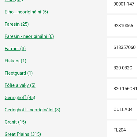
90001-147
Elho - neoriginální (5)
Faresin (25)
92310065
Faresin - neoriginální (6)
618357060
Farmet (3)
Fiskars (1)
820-082C
Fleetguard (1)
Fólie a vaky (5)
820-156CR
Geringhoff (45)
CULLA04
Geringhoff - neoriginální (3)
Granit (15)
FL204
Great Plains (315)