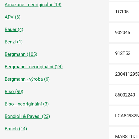
Amazone - neoriginální (19)
TG105
APV (6)
Bauer (4)
902045
Benzi (1)
912T52
Bergmann (105)
Bergmann - neoriginální (24)
230411295
Bergmann - výroba (6)
Biso (90)
86002240
Biso - neoriginální (3)
LCA84932
Bondioli & Pavesi (23)
Bosch (14)
MAR811DT