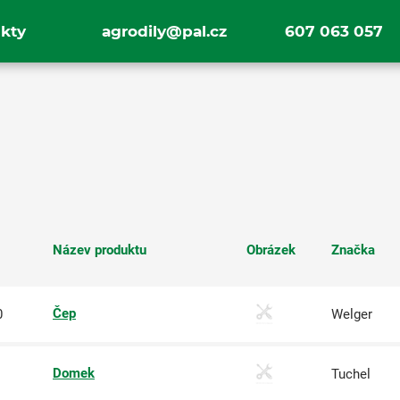
kty
agrodily@pal.cz
607 063 057
Název produktu
Obrázek
Značka
Čep
0
Welger
Domek
Tuchel