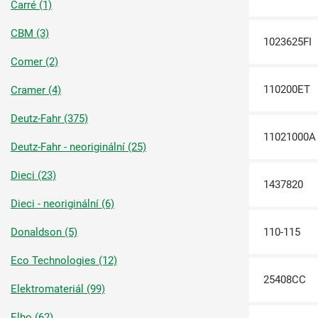
Carré (1)
CBM (3)
1023625FI
Comer (2)
110200ET
Cramer (4)
Deutz-Fahr (375)
11021000A
Deutz-Fahr - neoriginální (25)
Dieci (23)
1437820
Dieci - neoriginální (6)
Donaldson (5)
110-115
Eco Technologies (12)
25408CC
Elektromateriál (99)
Elho (62)