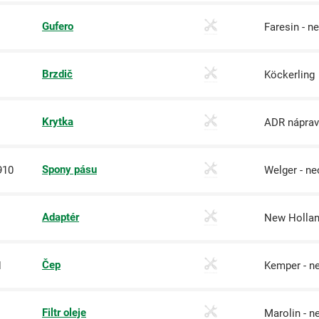
Gufero
Faresin - ne
Brzdič
Köckerling
Krytka
ADR náprav
Spony pásu
910
Welger - ne
Adaptér
New Holla
Čep
N
Kemper - ne
Filtr oleje
Marolin - ne