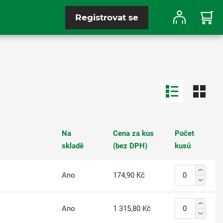
Registrovat se
Na
Cena za kus
Počet
skladě
(bez DPH)
kusů
Ano
174,90 Kč
Ano
1 315,80 Kč