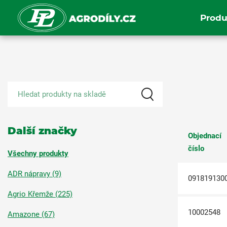
Produ
Další značky
Objednací
číslo
Všechny produkty
ADR nápravy (9)
091819130
Agrio Křemže (225)
10002548
Amazone (67)