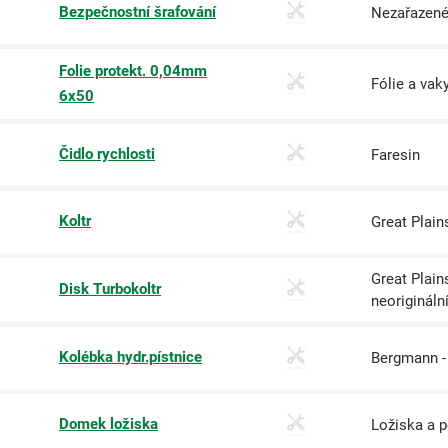
Bezpečnostní šrafování
Nezařazené
Folie protekt. 0,04mm
Fólie a vak
6x50
Čidlo rychlosti
Faresin
Koltr
Great Plain
Great Plains
Disk Turbokoltr
1
neorigináln
Kolébka hydr.pístnice
Bergmann -
Domek ložiska
Ložiska a 