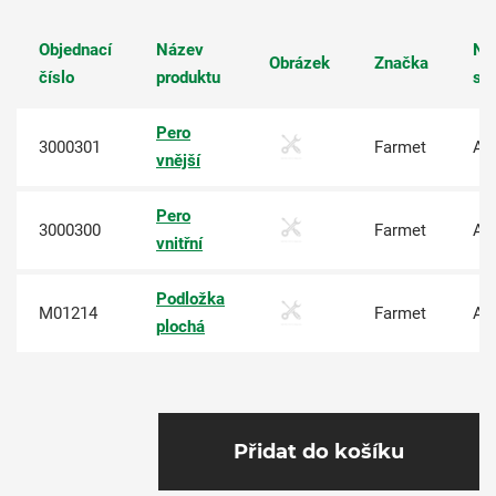
Objednací
Název
Na
Obrázek
Značka
číslo
produktu
sk
Pero
3000301
Farmet
An
vnější
Pero
3000300
Farmet
An
vnitřní
Podložka
M01214
Farmet
An
plochá
Přidat do košíku