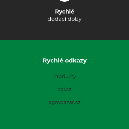
Rychlé
dodací doby
Rychlé odkazy
Produkty
pal.cz
agrobazar.cz