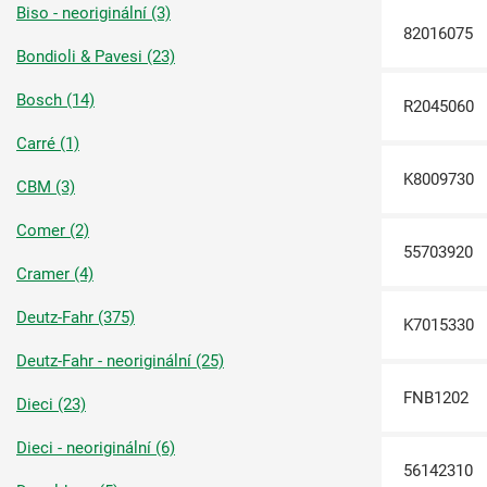
Biso - neoriginální (3)
82016075
Bondioli & Pavesi (23)
Bosch (14)
R2045060
Carré (1)
K8009730
CBM (3)
Comer (2)
55703920
Cramer (4)
Deutz-Fahr (375)
K7015330
Deutz-Fahr - neoriginální (25)
FNB1202
Dieci (23)
Dieci - neoriginální (6)
56142310