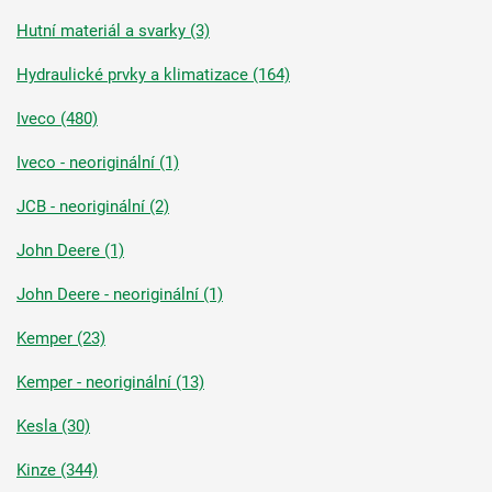
Hutní materiál a svarky (3)
Hydraulické prvky a klimatizace (164)
Iveco (480)
Iveco - neoriginální (1)
JCB - neoriginální (2)
John Deere (1)
John Deere - neoriginální (1)
Kemper (23)
Kemper - neoriginální (13)
Kesla (30)
Kinze (344)