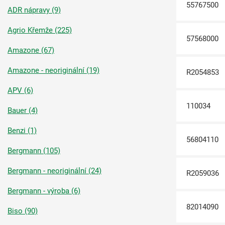
55767500
ADR nápravy (9)
Agrio Křemže (225)
57568000
Amazone (67)
Amazone - neoriginální (19)
R2054853
APV (6)
110034
Bauer (4)
Benzi (1)
56804110
Bergmann (105)
Bergmann - neoriginální (24)
R2059036
Bergmann - výroba (6)
82014090
Biso (90)