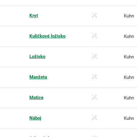
Kryt
Kuhn
Kuličkové ložisko
Kuhn
Ložisko
Kuhn
Manžeta
Kuhn
Matice
Kuhn
Náboj
Kuhn