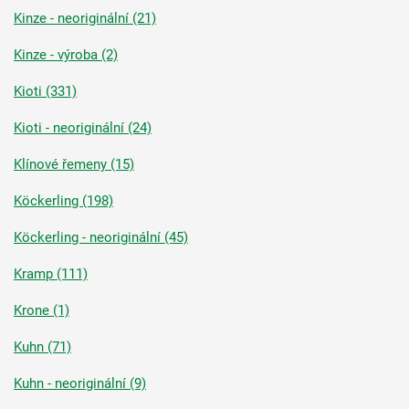
Kinze - neoriginální (21)
Kinze - výroba (2)
Kioti (331)
Kioti - neoriginální (24)
Klínové řemeny (15)
Köckerling (198)
Köckerling - neoriginální (45)
Kramp (111)
Krone (1)
Kuhn (71)
Kuhn - neoriginální (9)