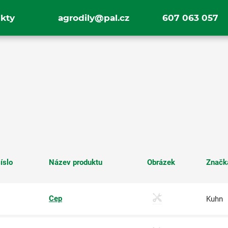
kty
agrodily@pal.cz
607 063 057
íslo
Název produktu
Obrázek
Značk
Cep
Kuhn