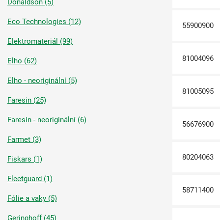
Donaldson (5)
Eco Technologies (12)
55900900
Elektromateriál (99)
81004096
Elho (62)
Elho - neoriginální (5)
81005095
Faresin (25)
Faresin - neoriginální (6)
56676900
Farmet (3)
80204063
Fiskars (1)
Fleetguard (1)
58711400
Fólie a vaky (5)
Geringhoff (45)