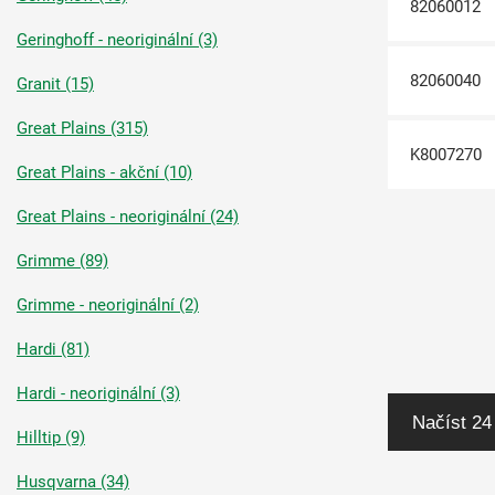
82060012
Geringhoff - neoriginální (3)
82060040
Granit (15)
Great Plains (315)
K8007270
Great Plains - akční (10)
Great Plains - neoriginální (24)
Grimme (89)
Grimme - neoriginální (2)
Hardi (81)
Hardi - neoriginální (3)
Načíst 24
Hilltip (9)
Husqvarna (34)