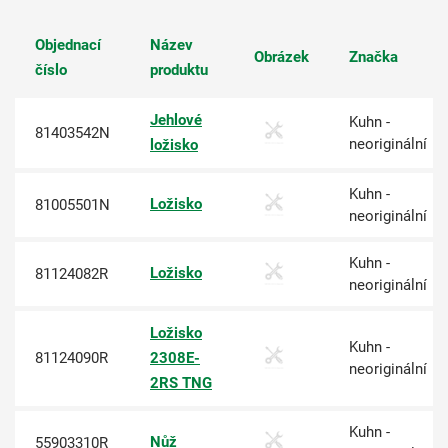
Objednací
Název
Obrázek
Značka
číslo
produktu
Jehlové
Kuhn -
81403542N
neoriginální
ložisko
Kuhn -
Ložisko
81005501N
neoriginální
Kuhn -
Ložisko
81124082R
neoriginální
Ložisko
Kuhn -
81124090R
2308E-
neoriginální
2RS TNG
Kuhn -
Nůž
55903310R