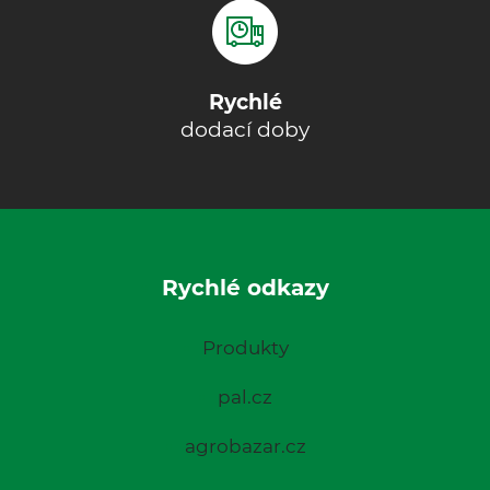
Rychlé
dodací doby
Rychlé odkazy
Produkty
pal.cz
agrobazar.cz