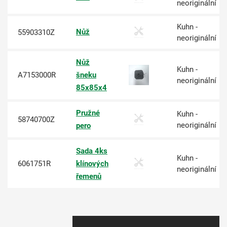
neoriginální
Kuhn -
Nůž
55903310Z
neoriginální
Nůž
Kuhn -
A7153000R
šneku
neoriginální
85x85x4
Pružné
Kuhn -
58740700Z
neoriginální
pero
Sada 4ks
Kuhn -
6061751R
klínových
neoriginální
řemenů