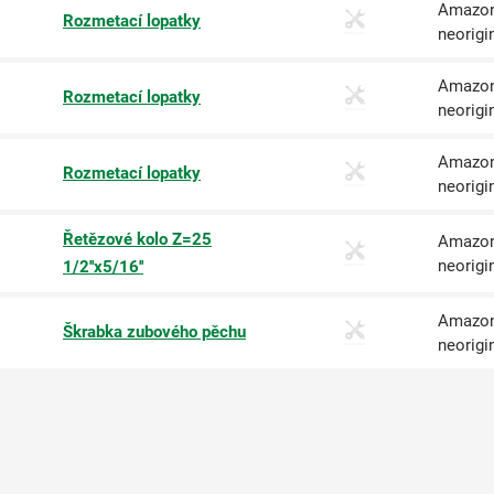
Amazon
Rozmetací lopatky
neorigi
Amazon
Rozmetací lopatky
neorigi
Amazon
Rozmetací lopatky
neorigi
Řetězové kolo Z=25
Amazon
neorigi
1/2''x5/16''
Amazon
Škrabka zubového pěchu
neorigi