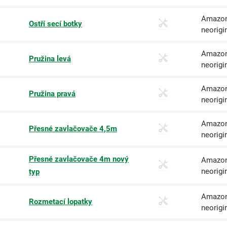
Amazon
Ostří secí botky
neorigi
Amazon
Pružina levá
neorigi
Amazon
Pružina pravá
neorigi
Amazon
Přesné zavlačovače 4,5m
neorigi
Přesné zavlačovače 4m nový
Amazon
neorigi
typ
Amazon
Rozmetací lopatky
neorigi