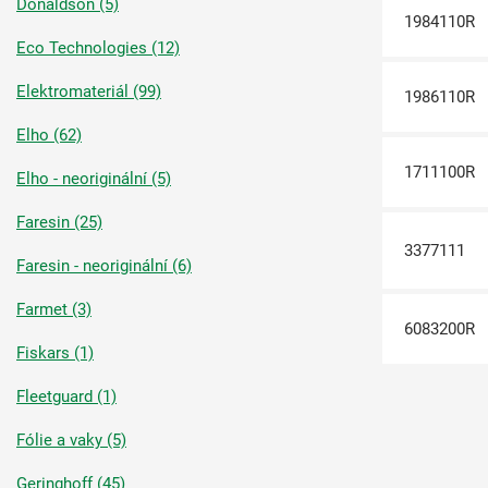
Donaldson (5)
1984110R
Eco Technologies (12)
Elektromateriál (99)
1986110R
Elho (62)
1711100R
Elho - neoriginální (5)
Faresin (25)
3377111
Faresin - neoriginální (6)
Farmet (3)
6083200R
Fiskars (1)
Fleetguard (1)
Fólie a vaky (5)
Geringhoff (45)