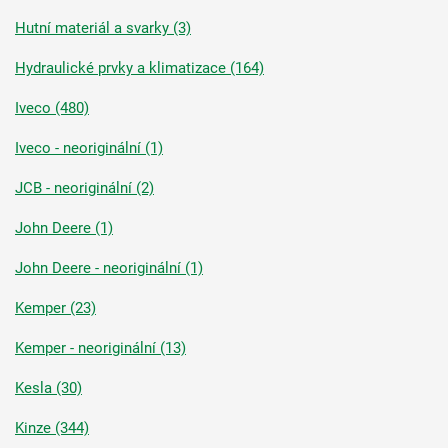
Hutní materiál a svarky (3)
Hydraulické prvky a klimatizace (164)
Iveco (480)
Iveco - neoriginální (1)
JCB - neoriginální (2)
John Deere (1)
John Deere - neoriginální (1)
Kemper (23)
Kemper - neoriginální (13)
Kesla (30)
Kinze (344)