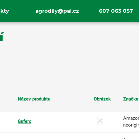
kty
agrodily@pal.cz
607 063 057
í
Název produktu
Obrázek
Značka
Amazon
Gufero
neorigi