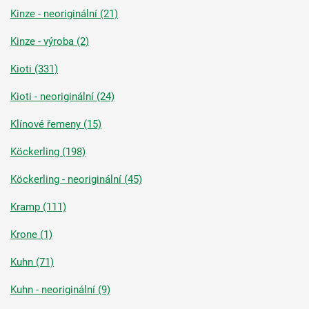
Kinze - neoriginální (21)
Kinze - výroba (2)
Kioti (331)
Kioti - neoriginální (24)
Klínové řemeny (15)
Köckerling (198)
Köckerling - neoriginální (45)
Kramp (111)
Krone (1)
Kuhn (71)
Kuhn - neoriginální (9)