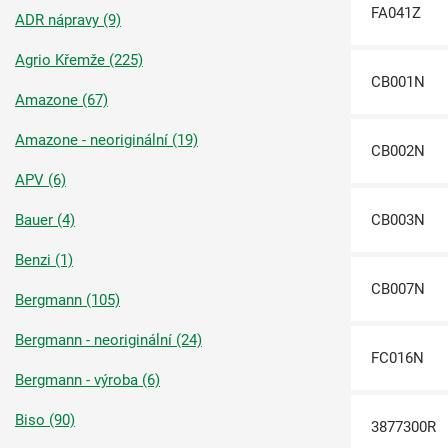
FA041Z
ADR nápravy (9)
Agrio Křemže (225)
CB001N
Amazone (67)
Amazone - neoriginální (19)
CB002N
APV (6)
Bauer (4)
CB003N
Benzi (1)
CB007N
Bergmann (105)
Bergmann - neoriginální (24)
FC016N
Bergmann - výroba (6)
Biso (90)
3877300R