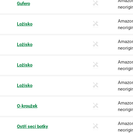
Amazon
Gufero
neorigi
Amazon
Ložisko
neorigi
Amazon
Ložisko
neorigi
Amazon
Ložisko
neorigi
Amazon
Ložisko
neorigi
Amazon
O-kroužek
neorigi
Amazon
Ostří secí botky
neorigi