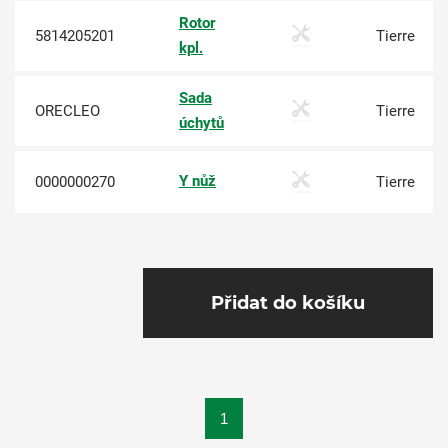
Rotor
5814205201
Tierre
kpl.
Sada
ORECLEO
Tierre
úchytů
Y nůž
0000000270
Tierre
Přidat do košíku
1