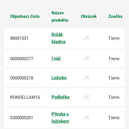
Název
Objednací číslo
Obrázek
Značka
produktu
Držák
88001531
Tierre
kladiva
I nůž
0000000277
Tierre
Ložisko
0000000218
Tierre
Podložka
RONDELLAM16
Tierre
Příruba s
5300005201
Tierre
ložiskem