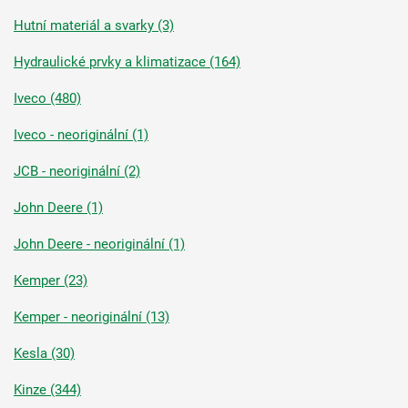
Hutní materiál a svarky (3)
Hydraulické prvky a klimatizace (164)
Iveco (480)
Iveco - neoriginální (1)
JCB - neoriginální (2)
John Deere (1)
John Deere - neoriginální (1)
Kemper (23)
Kemper - neoriginální (13)
Kesla (30)
Kinze (344)