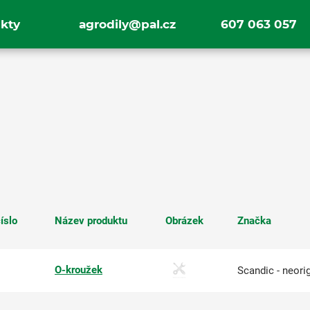
kty
agrodily@pal.cz
607 063 057
íslo
Název produktu
Obrázek
Značka
O-kroužek
Scandic - neorig