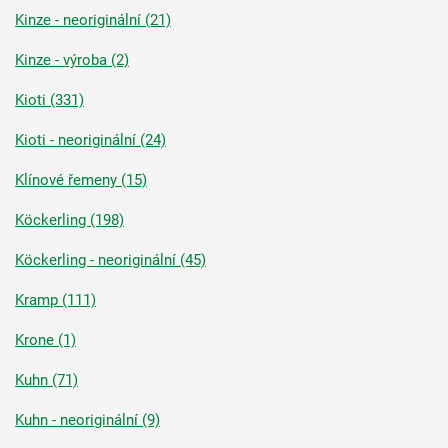
Kinze - neoriginální (21)
Kinze - výroba (2)
Kioti (331)
Kioti - neoriginální (24)
Klínové řemeny (15)
Köckerling (198)
Köckerling - neoriginální (45)
Kramp (111)
Krone (1)
Kuhn (71)
Kuhn - neoriginální (9)