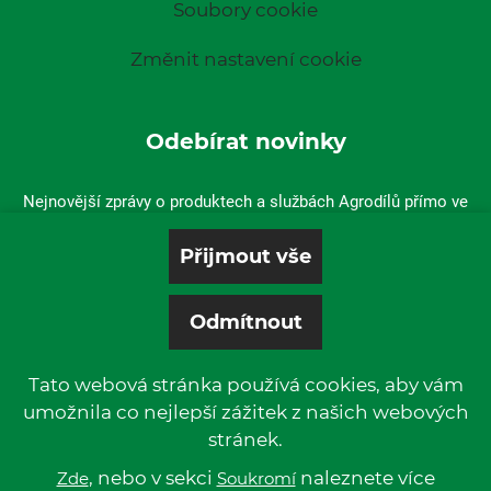
Soubory cookie
Změnit nastavení cookie
Odebírat novinky
Nejnovější zprávy o produktech a službách Agrodílů přímo ve
vaší doručené poště.
Tato webová stránka používá cookies, aby vám
umožnila co nejlepší zážitek z našich webových
stránek.
© 2019 P & L, spol. s r. o. | All rights reserved.
Kentico
, nebo v sekci
Powered by
naleznete více
Zde
Soukromí