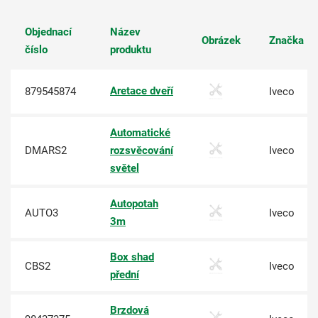
Objednací
Název
Obrázek
Značka
číslo
produktu
Aretace dveří
879545874
Iveco
Automatické
DMARS2
rozsvěcování
Iveco
světel
Autopotah
AUTO3
Iveco
3m
Box shad
CBS2
Iveco
přední
Brzdová