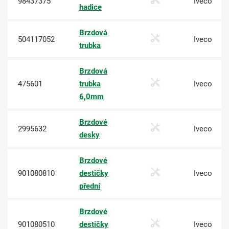
98437375
Iveco
hadice
Brzdová
504117052
Iveco
trubka
Brzdová
475601
trubka
Iveco
6,0mm
Brzdové
2995632
Iveco
desky
Brzdové
901080810
destičky
Iveco
přední
Brzdové
901080510
destičky
Iveco