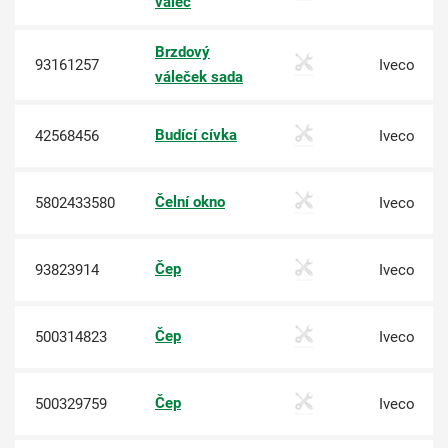
válec
Brzdový
93161257
Iveco
váleček sada
Budící cívka
42568456
Iveco
Čelní okno
5802433580
Iveco
Čep
93823914
Iveco
Čep
500314823
Iveco
Čep
500329759
Iveco