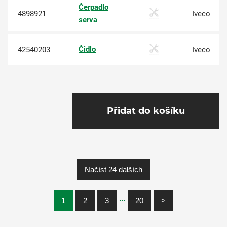
Čerpadlo
4898921
Iveco
serva
Čidlo
42540203
Iveco
Přidat do košíku
Načíst 24 dalších
...
1
2
3
20
>