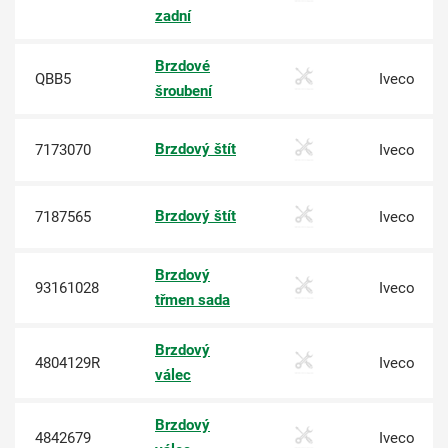
zadní
Brzdové
QBB5
Iveco
šroubení
Brzdový štít
7173070
Iveco
Brzdový štít
7187565
Iveco
Brzdový
93161028
Iveco
třmen sada
Brzdový
4804129R
Iveco
válec
Brzdový
4842679
Iveco