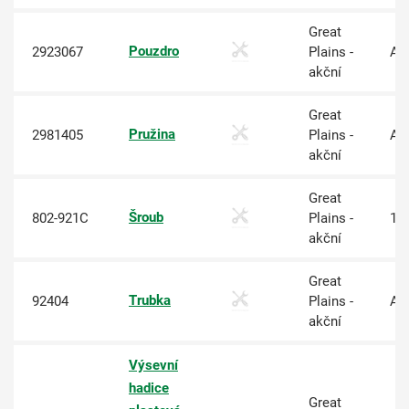
Great
Pouzdro
2923067
Plains -
An
akční
Great
Pružina
2981405
Plains -
An
akční
Great
Šroub
802-921C
Plains -
10
akční
Great
Trubka
92404
Plains -
An
akční
Výsevní
hadice
Great