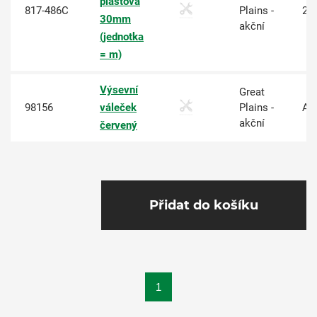
plastová
817-486C
Plains -
20
30mm
akční
(jednotka
= m)
Výsevní
Great
98156
váleček
Plains -
An
akční
červený
Přidat do košíku
1