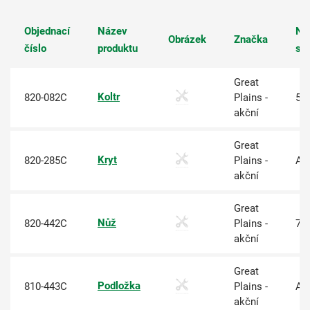
Objednací
Název
Na
Obrázek
Značka
číslo
produktu
sk
Great
Koltr
820-082C
Plains -
50
akční
Great
Kryt
820-285C
Plains -
An
akční
Great
Nůž
820-442C
Plains -
70
akční
Great
Podložka
810-443C
Plains -
An
akční