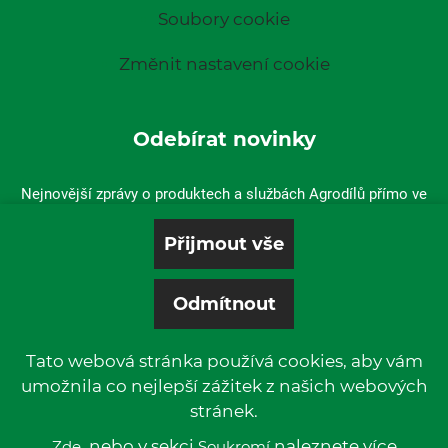
Soubory cookie
Změnit nastavení cookie
Odebírat novinky
Nejnovější zprávy o produktech a službách Agrodílů přímo ve
vaší doručené poště.
Tato webová stránka používá cookies, aby vám
umožnila co nejlepší zážitek z našich webových
stránek.
© 2019 P & L, spol. s r. o. | All rights reserved.
Kentico
, nebo v sekci
Powered by
naleznete více
Zde
Soukromí