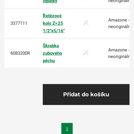
neoriginální
lopatky
Řetězové
Amazone -
3377111
kolo Z=25
neoriginální
1/2''x5/16''
Škrabka
Amazone -
6083200R
zubového
neoriginální
pěchu
Přidat do košíku
1