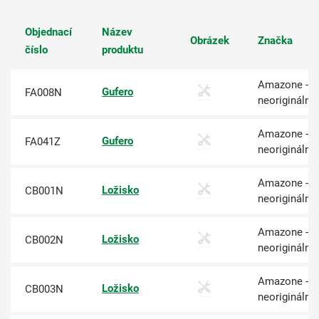
Objednací
Název
Obrázek
Značka
číslo
produktu
Amazone -
Gufero
FA008N
neoriginální
Amazone -
Gufero
FA041Z
neoriginální
Amazone -
Ložisko
CB001N
neoriginální
Amazone -
Ložisko
CB002N
neoriginální
Amazone -
Ložisko
CB003N
neoriginální