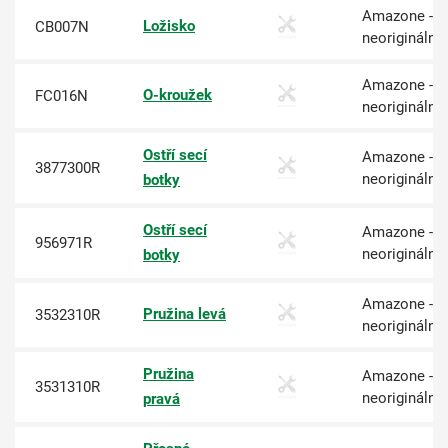
Amazone -
Ložisko
CB007N
neoriginální
Amazone -
O-kroužek
FC016N
neoriginální
Ostří secí
Amazone -
3877300R
neoriginální
botky
Ostří secí
Amazone -
956971R
neoriginální
botky
Amazone -
Pružina levá
3532310R
neoriginální
Pružina
Amazone -
3531310R
neoriginální
pravá