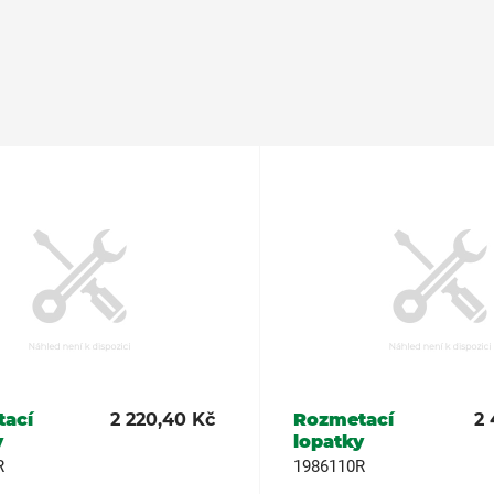
ací
2 220,40 Kč
Rozmetací
2 
y
lopatky
R
1986110R