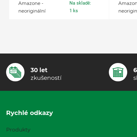
Amazone -
Na skladě:
Amazon
neoriginální
1 ks
neorigin
30 let
6
zkušeností
s
Rychlé odkazy
Produkty