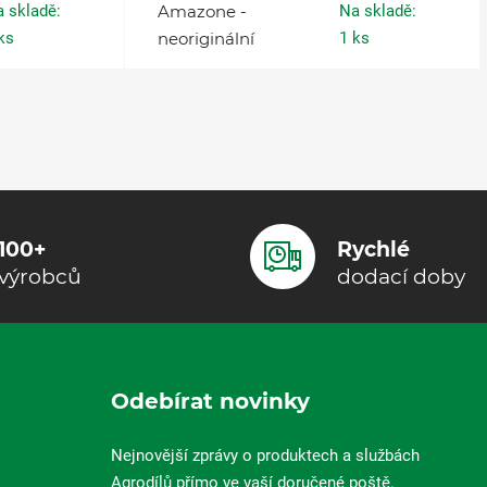
 skladě:
Amazone -
Na skladě:
ks
neoriginální
1 ks
100+
Rychlé
výrobců
dodací doby
Odebírat novinky
Nejnovější zprávy o produktech a službách
Agrodílů přímo ve vaší doručené poště.