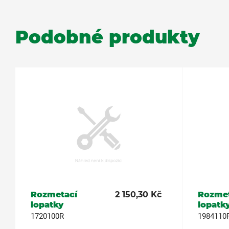
Podobné produkty
Rozmetací
2 150,30 Kč
Rozmet
lopatky
lopatk
1720100R
1984110