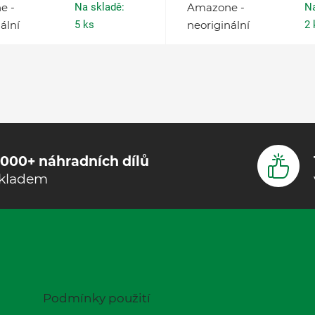
e -
Na skladě:
Amazone -
Na
ální
5 ks
neoriginální
2 
000+ náhradních dílů
kladem
Podmínky použití