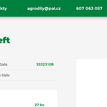
kty
agrodily@pal.cz
607 063 057
eft
číslo
3532310R
 číslo
27
ks