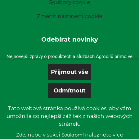
Soubory cookie
Změnit nastavení cookie
Odebírat novinky
Nejnovější zprávy o produktech a službách Agrodílů přímo ve
vaší doručené poště.
Tato webová stránka používá cookies, aby vám
umožnila co nejlepší zážitek z našich webových
stránek.
© 2019 P & L, spol. s r. o. | All rights reserved.
Kentico
, nebo v sekci
Powered by
naleznete více
Zde
Soukromí