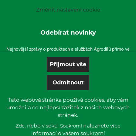
Změnit nastavení cookie
Odebírat novinky
Nejnovější zprávy o produktech a službách Agrodílů přímo ve
vaší doručené poště.
Tato webová stránka používá cookies, aby vám
umožnila co nejlepší zážitek z našich webových
stránek.
© 2019 P & L, spol. s r. o. | All rights reserved.
Kentico
, nebo v sekci
Powered by
naleznete více
Zde
Soukromí
informací o vašem soukromí