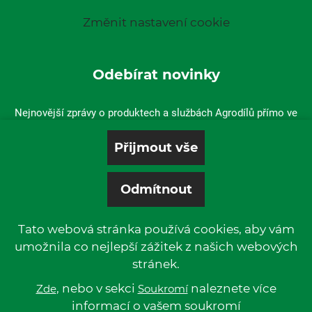
Změnit nastavení cookie
Odebírat novinky
Nejnovější zprávy o produktech a službách Agrodílů přímo ve
vaší doručené poště.
Tato webová stránka používá cookies, aby vám
umožnila co nejlepší zážitek z našich webových
stránek.
© 2019 P & L, spol. s r. o. | All rights reserved.
Kentico
, nebo v sekci
Powered by
naleznete více
Zde
Soukromí
informací o vašem soukromí