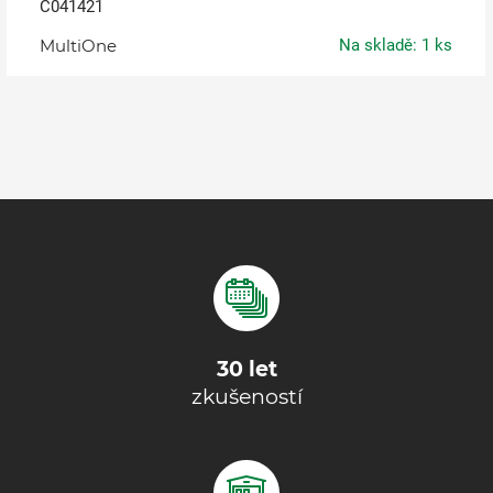
C041421
MultiOne
Na skladě: 1 ks
30 let
zkušeností