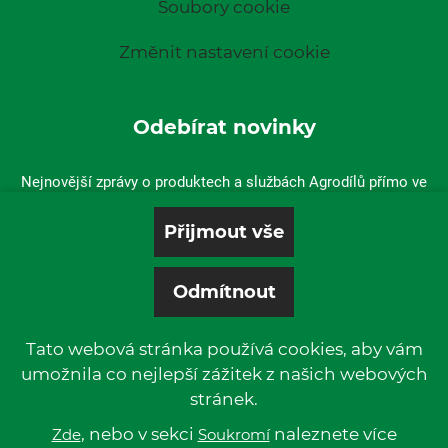
Soubory cookie
Změnit nastavení cookie
Odebírat novinky
Nejnovější zprávy o produktech a službách Agrodílů přímo ve
vaší doručené poště.
Tato webová stránka používá cookies, aby vám
umožnila co nejlepší zážitek z našich webových
stránek.
© 2019 P & L, spol. s r. o. | All rights reserved.
Kentico
, nebo v sekci
Powered by
naleznete více
Zde
Soukromí