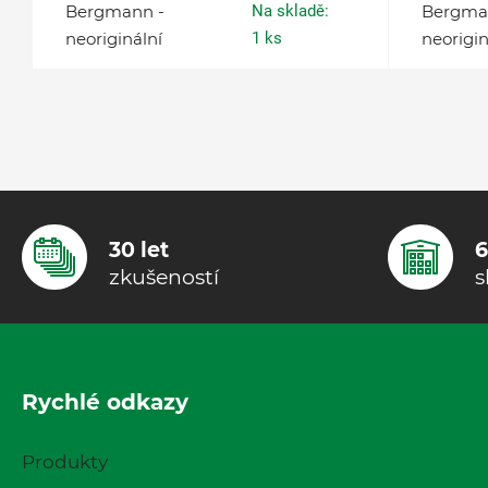
Bergmann -
Na skladě:
Bergma
neoriginální
1 ks
neorigin
30 let
6
zkušeností
s
Rychlé odkazy
Produkty