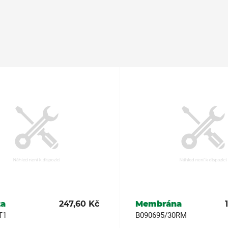
ta
247,60 Kč
Membrána
T1
B090695/30RM