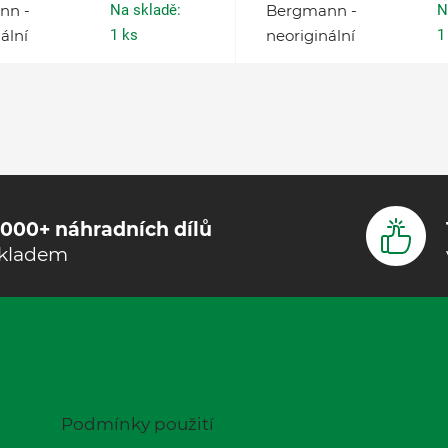
nn -
Na skladě:
Bergmann -
N
ální
1 ks
neoriginální
1
000+ náhradních dílů
kladem
Podmínky použití