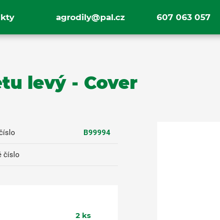
kty
agrodily@pal.cz
607 063 057
tu levý - Cover
číslo
B99994
 číslo
2
ks