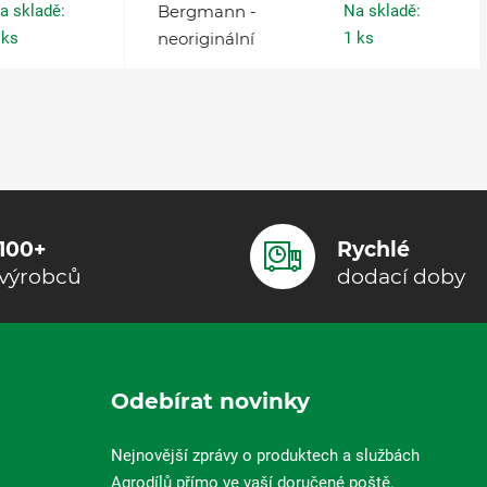
a skladě:
Bergmann -
Na skladě:
 ks
neoriginální
1 ks
100+
Rychlé
výrobců
dodací doby
Odebírat novinky
Nejnovější zprávy o produktech a službách
Agrodílů přímo ve vaší doručené poště.