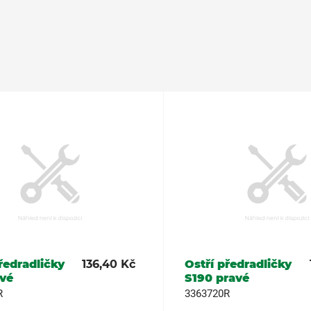
ředradličky
136,40 Kč
Ostří předradličky
evé
S190 pravé
R
3363720R