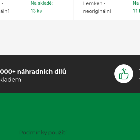
 -
Na skladě:
Lemken -
Na 
ální
13 ks
neoriginální
11 
000+ náhradních dílů
kladem
Podmínky použití