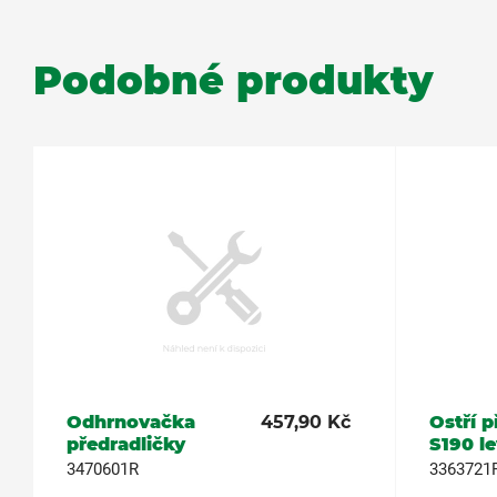
Podobné produkty
Odhrnovačka
457,90 Kč
Ostří p
předradličky
S190 l
3470601R
3363721