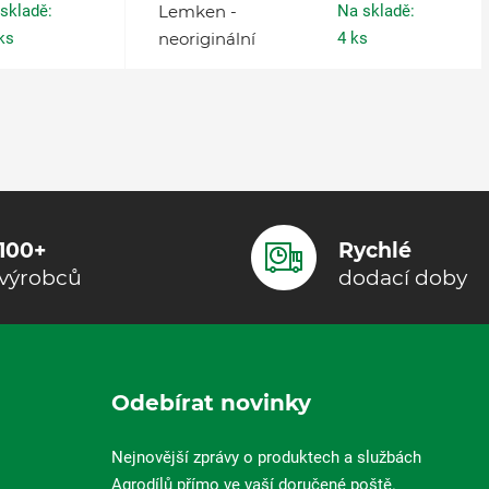
skladě:
Lemken -
Na skladě:
ks
neoriginální
4 ks
100+
Rychlé
výrobců
dodací doby
Odebírat novinky
Nejnovější zprávy o produktech a službách
Agrodílů přímo ve vaší doručené poště.