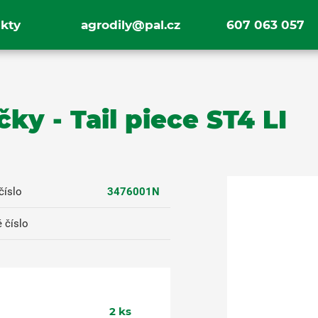
kty
agrodily@pal.cz
607 063 057
y - Tail piece ST4 LI
číslo
3476001N
 číslo
2
ks