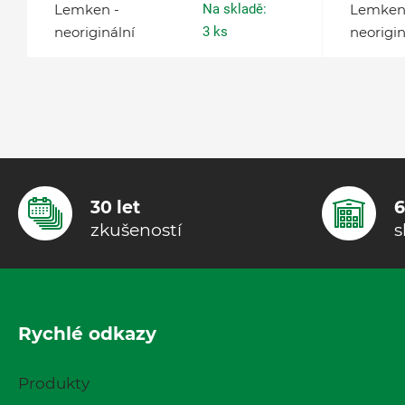
Lemken -
Na skladě:
Lemken
neoriginální
3 ks
neorigin
30 let
6
zkušeností
s
Rychlé odkazy
Produkty