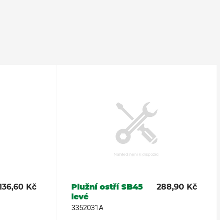
136,60 Kč
Plužní ostří SB45
288,90 Kč
levé
3352031A