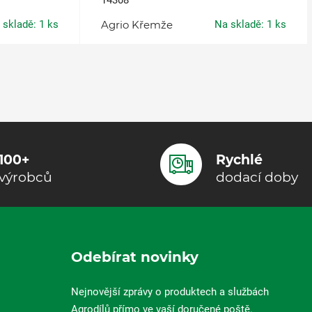
14308
 skladě: 1 ks
Agrio Křemže
Na skladě: 1 ks
100+
Rychlé
výrobců
dodací doby
Odebírat novinky
Nejnovější zprávy o produktech a službách
Agrodílů přímo ve vaší doručené poště.