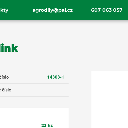
kty
agrodily@pal.cz
607 063 057
link
číslo
14303-1
 číslo
23
ks