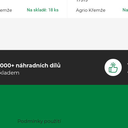
17515
řemže
Na skladě: 18 ks
Agrio Křemže
Na
000+ náhradních dílů
kladem
Podmínky použití