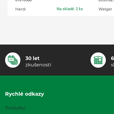
61016500
0955102
Hardi
Na skladě: 2 ks
Welger
30 let
6
zkušeností
s
Rychlé odkazy
Produkty