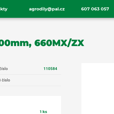
kty
agrodily@pal.cz
607 063 057
 400mm, 660MX/ZX
číslo
110584
 číslo
1
ks