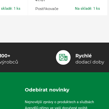
41701
 skladě: 1 ks
Postřikovače
Na skladě: 1 ks
100+
Rychlé
výrobců
dodací doby
Odebírat novinky
Nejnovější zprávy o produktech a službách
Agrodílů přímo ve vaší doručené poště.