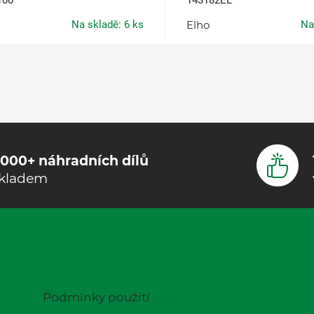
100
143182EL
Na skladě: 6 ks
Elho
Na
000+ náhradních dílů
kladem
Podmínky použití