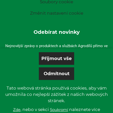
Soubory cookie
Změnit nastavení cookie
Odebírat novinky
Nejnovější zprávy o produktech a službách Agrodílů přímo ve
vaší doručené poště.
Tato webová stránka používá cookies, aby vám
umožnila co nejlepší zážitek z našich webových
stránek.
© 2019 P & L, spol. s r. o. | All rights reserved.
Kentico
, nebo v sekci
Powered by
naleznete více
Zde
Soukromí