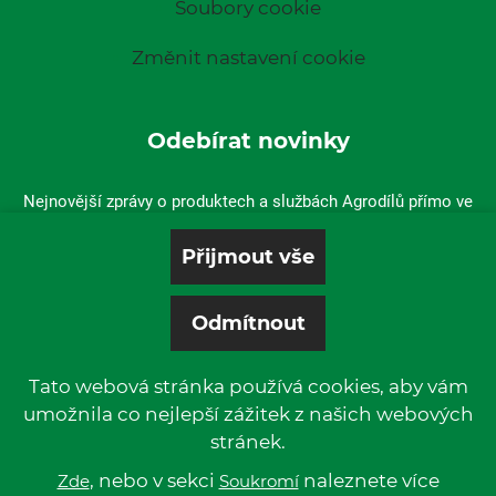
Soubory cookie
Změnit nastavení cookie
Odebírat novinky
Nejnovější zprávy o produktech a službách Agrodílů přímo ve
vaší doručené poště.
Tato webová stránka používá cookies, aby vám
umožnila co nejlepší zážitek z našich webových
stránek.
© 2019 P & L, spol. s r. o. | All rights reserved.
Kentico
, nebo v sekci
Powered by
naleznete více
Zde
Soukromí