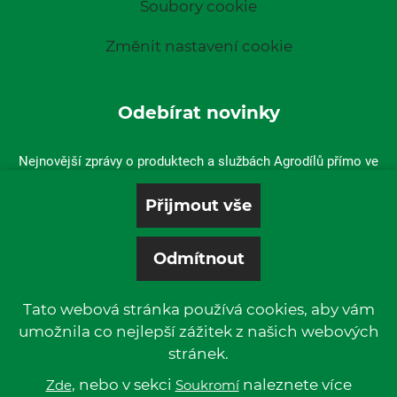
Soubory cookie
Změnit nastavení cookie
Odebírat novinky
Nejnovější zprávy o produktech a službách Agrodílů přímo ve
vaší doručené poště.
Tato webová stránka používá cookies, aby vám
umožnila co nejlepší zážitek z našich webových
stránek.
© 2019 P & L, spol. s r. o. | All rights reserved.
Kentico
, nebo v sekci
Powered by
naleznete více
Zde
Soukromí