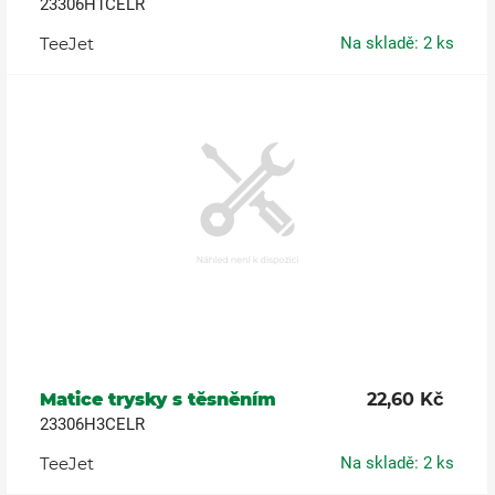
23306H1CELR
TeeJet
Na skladě: 2 ks
Matice trysky s těsněním
22,60 Kč
23306H3CELR
TeeJet
Na skladě: 2 ks