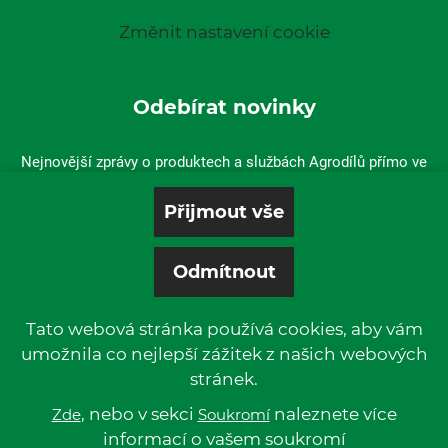
Změnit nastavení cookie
Odebírat novinky
Nejnovější zprávy o produktech a službách Agrodílů přímo ve
vaší doručené poště.
Tato webová stránka používá cookies, aby vám
umožnila co nejlepší zážitek z našich webových
stránek.
© 2019 P & L, spol. s r. o. | All rights reserved.
Kentico
, nebo v sekci
Powered by
naleznete více
Zde
Soukromí
informací o vašem soukromí