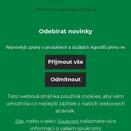
Změnit nastavení cookie
Odebírat novinky
Nejnovější zprávy o produktech a službách Agrodílů přímo ve
vaší doručené poště.
Tato webová stránka používá cookies, aby vám
umožnila co nejlepší zážitek z našich webových
stránek.
© 2019 P & L, spol. s r. o. | All rights reserved.
Kentico
, nebo v sekci
Powered by
naleznete více
Zde
Soukromí
informací o vašem soukromí