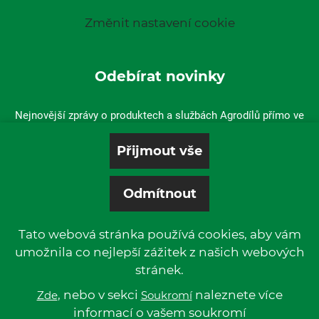
Změnit nastavení cookie
Odebírat novinky
Nejnovější zprávy o produktech a službách Agrodílů přímo ve
vaší doručené poště.
Tato webová stránka používá cookies, aby vám
umožnila co nejlepší zážitek z našich webových
stránek.
© 2019 P & L, spol. s r. o. | All rights reserved.
Kentico
, nebo v sekci
Powered by
naleznete více
Zde
Soukromí
informací o vašem soukromí