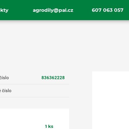
kty
agrodily@pal.cz
607 063 057
číslo
836362228
 číslo
1
ks