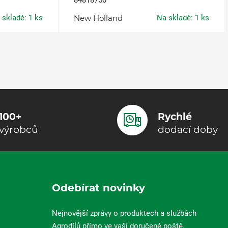
84818750
 skladě: 1 ks
New Holland
Na skladě: 1 ks
100+
Rychlé
výrobců
dodací doby
Odebírat novinky
Nejnovější zprávy o produktech a službách
Agrodílů přímo ve vaší doručené poště.