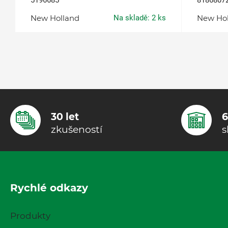
5196685
8186807
New Holland
Na skladě: 2 ks
New Ho
30 let
6
zkušeností
s
Rychlé odkazy
Produkty