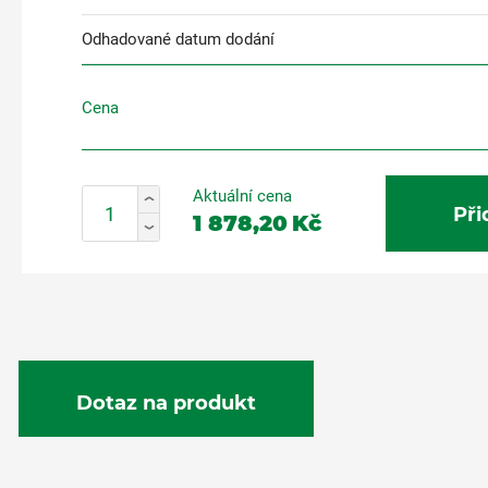
Odhadované datum dodání
Cena
Aktuální cena
Při
1 878,20
Kč