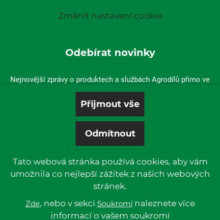
Změnit nastavení cookie
Odebírat novinky
Nejnovější zprávy o produktech a službách Agrodílů přímo ve
vaší doručené poště.
Tato webová stránka používá cookies, aby vám
umožnila co nejlepší zážitek z našich webových
stránek.
© 2019 P & L, spol. s r. o. | All rights reserved.
Kentico
, nebo v sekci
Powered by
naleznete více
Zde
Soukromí
informací o vašem soukromí