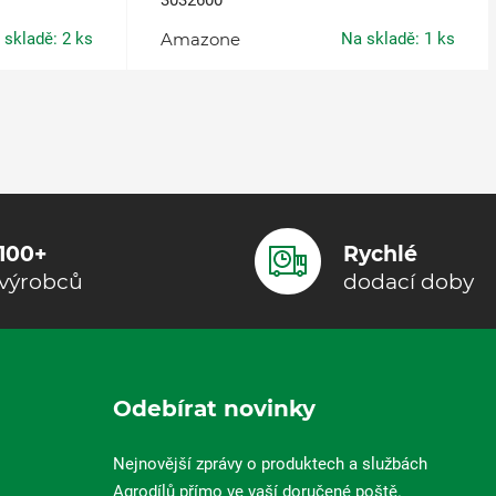
3032600
 skladě: 2 ks
Amazone
Na skladě: 1 ks
100+
Rychlé
výrobců
dodací doby
Odebírat novinky
Nejnovější zprávy o produktech a službách
Agrodílů přímo ve vaší doručené poště.