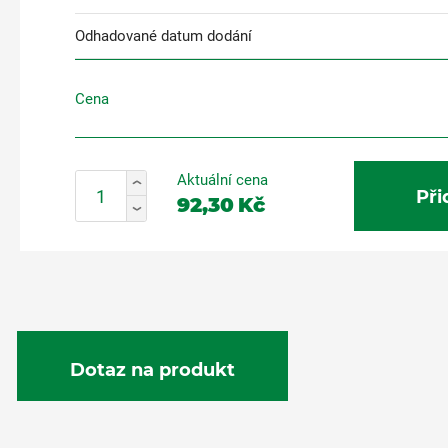
Odhadované datum dodání
Cena
Aktuální cena
Při
92,30
Kč