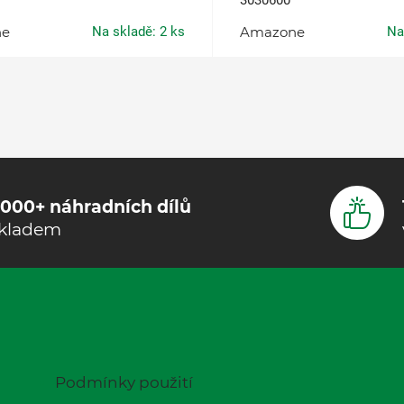
3030600
ne
Na skladě: 2 ks
Amazone
Na
000+ náhradních dílů
kladem
Podmínky použití