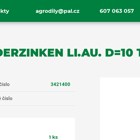
kty
agrodily@pal.cz
607 063 057
EDERZINKEN LI.AU. D=10
číslo
3421400
 číslo
1
ks