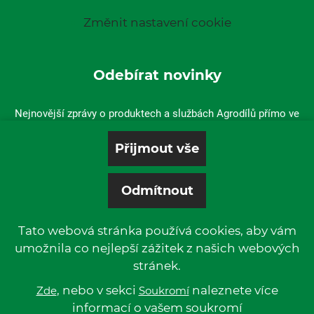
Změnit nastavení cookie
Odebírat novinky
Nejnovější zprávy o produktech a službách Agrodílů přímo ve
vaší doručené poště.
Tato webová stránka používá cookies, aby vám
umožnila co nejlepší zážitek z našich webových
stránek.
© 2019 P & L, spol. s r. o. | All rights reserved.
Kentico
, nebo v sekci
Powered by
naleznete více
Zde
Soukromí
informací o vašem soukromí