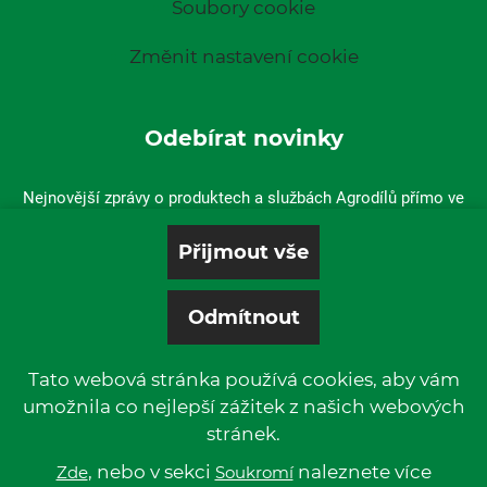
Soubory cookie
Změnit nastavení cookie
Odebírat novinky
Nejnovější zprávy o produktech a službách Agrodílů přímo ve
vaší doručené poště.
Tato webová stránka používá cookies, aby vám
umožnila co nejlepší zážitek z našich webových
stránek.
© 2019 P & L, spol. s r. o. | All rights reserved.
Kentico
, nebo v sekci
Powered by
naleznete více
Zde
Soukromí