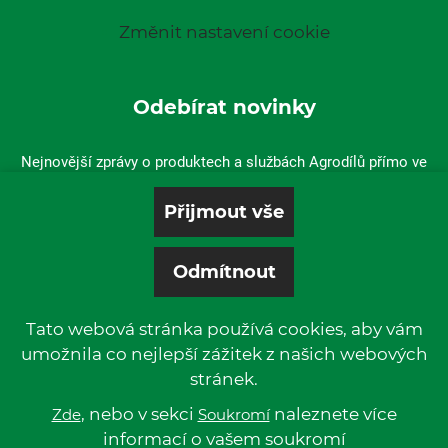
Změnit nastavení cookie
Odebírat novinky
Nejnovější zprávy o produktech a službách Agrodílů přímo ve
vaší doručené poště.
Tato webová stránka používá cookies, aby vám
umožnila co nejlepší zážitek z našich webových
stránek.
© 2019 P & L, spol. s r. o. | All rights reserved.
Kentico
, nebo v sekci
Powered by
naleznete více
Zde
Soukromí
informací o vašem soukromí