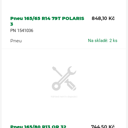
Pneu 165/65 R14 79T POLARIS
848,10 Kč
3
PN 1541036
Pneu
Na skladě: 2 ks
Pneu 165/80 R13 OR 32
744,50 Kč