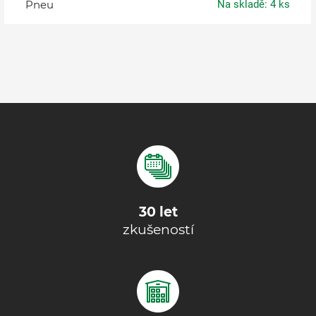
Pneu
Na skladě: 4 ks
30 let
zkušeností