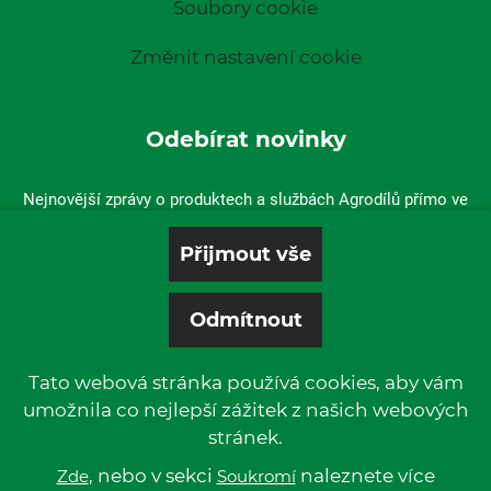
Soubory cookie
Změnit nastavení cookie
Odebírat novinky
Nejnovější zprávy o produktech a službách Agrodílů přímo ve
vaší doručené poště.
Tato webová stránka používá cookies, aby vám
umožnila co nejlepší zážitek z našich webových
stránek.
© 2019 P & L, spol. s r. o. | All rights reserved.
Kentico
, nebo v sekci
Powered by
naleznete více
Zde
Soukromí