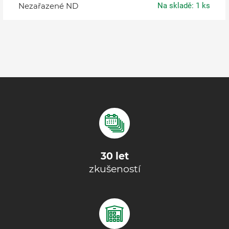
Nezařazené ND
Na skladě: 1 ks
30 let
zkušeností